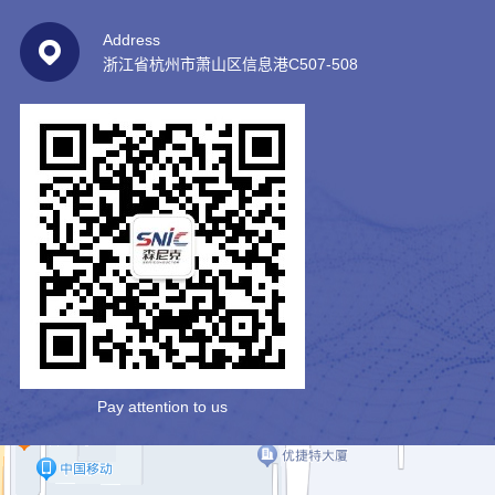
element
concept
new
intelligence
chip
Address
Enterprise
energy
浙江省杭州市萧山区信息港C507-508
Hall
industry
qualification
company
automobile
chip
news
industry
Current
news
company
intelligence
sensor
news
chip
Current
sensor
module
Magnetic
sensor
Pay attention to us