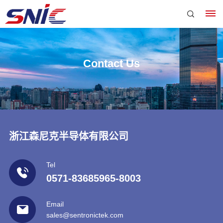
Contact Us
Home
company
浙江森尼克半导体有限公司
news
social
Enterprise
Tel
responsibility
0571-83685965-8003
qualification
Business
Compound
Magnetic
area
Email
Hall
Enterprise
sales@sentronictek.com
sensor